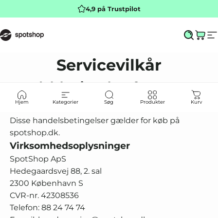
Springe
4,9 på Trustpilot
SpotShop ApS
Søg he
Indk
N
Servicevilkår
Handelsbetingelser for
SpotShop ApS
Hjem
Kategorier
Søg
Produkter
Kurv
Disse handelsbetingelser gælder for køb på
spotshop.dk.
Virksomhedsoplysninger
SpotShop ApS
Hedegaardsvej 88, 2. sal
2300 København S
CVR-nr. 42308536
Telefon: 88 24 74 74